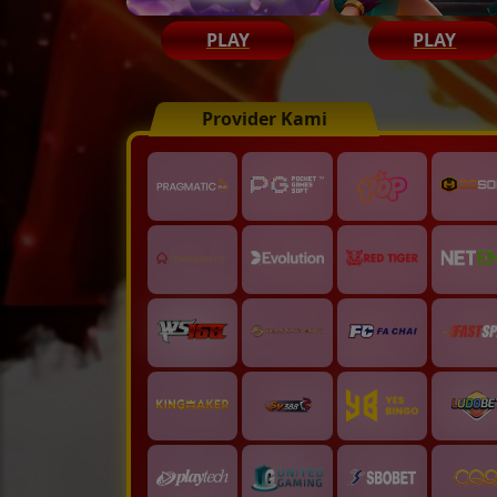
PLAY
PLAY
Provider Kami