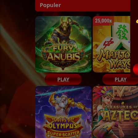
Populer

PLAY
PLAY