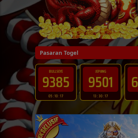
Pasaran Togel
BULLSEYE
JEPANG
TAIWAN
9385
9501
6960
05 : 10 : 12
13 : 30 : 12
12 : 45 : 12