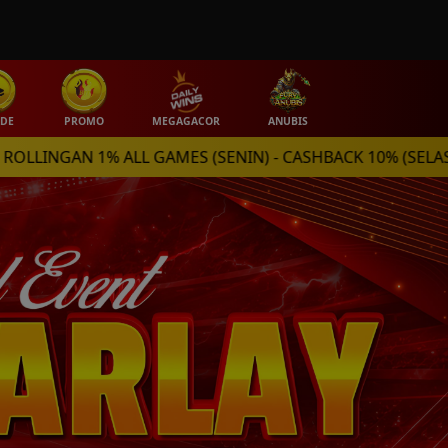
DE
PROMO
MEGAGACOR
ANUBIS
(SELASA) - REFERRAL (SETIAP HARI) | MIXPARLAY SBOBE