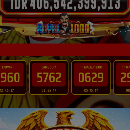
CAMBODIA
TTMACAU 13:00
TTMACAU 16:00
TTMA
5762
0629
2900
9
03 : 45 : 12
05 : 15 : 12
08 : 15 : 12
11 