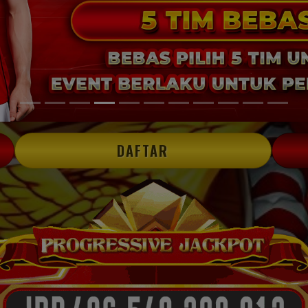
DAFTAR