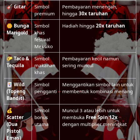
🎸
Gitar
Simbol
Pembayaran menengah,
premium
hingga
30x taruhan
🌼
Bunga
Simbol
Hadiah hingga
20x taruhan
Marigold
khas
festival
Meksiko
🌮
Taco &
Simbol
Pembayaran kecil namun
Tequila
makanan
sering muncul
khas
🃏
Wild
Simbol
Menggantikan simbol lain untuk
(Topeng
pengganti
membentuk kombinasi menang
Bandit)
💰
Simbol
Muncul 3 atau lebih untuk
Scatter
bonus
membuka
Free Spin 12x
(Dua
utama
dengan multiplier meningkat
Pistol
Emas)