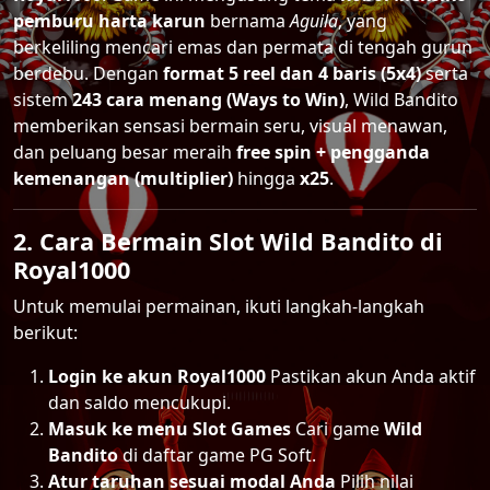
pemburu harta karun
bernama
Aguila
, yang
berkeliling mencari emas dan permata di tengah gurun
berdebu. Dengan
format 5 reel dan 4 baris (5x4)
serta
sistem
243 cara menang (Ways to Win)
, Wild Bandito
memberikan sensasi bermain seru, visual menawan,
dan peluang besar meraih
free spin + pengganda
kemenangan (multiplier)
hingga
x25
.
2. Cara Bermain Slot Wild Bandito di
Royal1000
Untuk memulai permainan, ikuti langkah-langkah
berikut:
Login ke akun Royal1000
Pastikan akun Anda aktif
dan saldo mencukupi.
Masuk ke menu Slot Games
Cari game
Wild
Bandito
di daftar game PG Soft.
Atur taruhan sesuai modal Anda
Pilih nilai