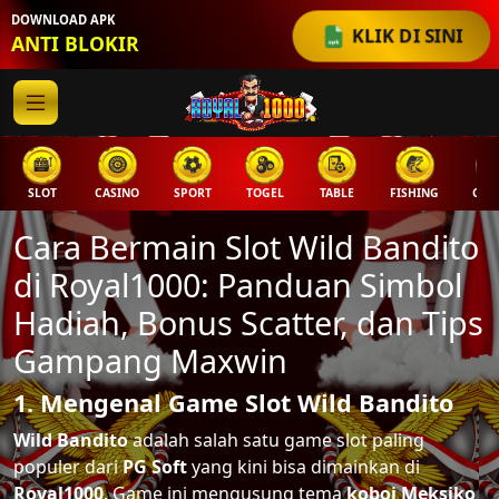
DOWNLOAD APK
KLIK DI SINI
ANTI BLOKIR
SLOT
CASINO
SPORT
TOGEL
TABLE
FISHING
COCK
Cara Bermain Slot Wild Bandito
di Royal1000: Panduan Simbol
Hadiah, Bonus Scatter, dan Tips
Gampang Maxwin
1. Mengenal Game Slot Wild Bandito
Wild Bandito
adalah salah satu game slot paling
populer dari
PG Soft
yang kini bisa dimainkan di
Royal1000
. Game ini mengusung tema
koboi Meksiko