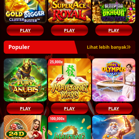
PLAY
PLAY
PLAY
Populer
Lihat lebih banyak
PLAY
PLAY
PLAY