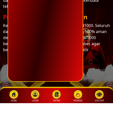
dalam proses deposit, withdraw, maupun kendala
teknis lainnya — kapan pun dibutuhkan.
Privasi Data Terjamin Aman
Keamanan adalah prioritas utama di Royal1000. Seluruh
data pribadi dan transaksi pemain dijamin 100% aman
dengan sistem enkripsi tingkat tinggi. Royal1000
berkomitmen menjaga privasi setiap member agar
bermain dengan tenang tanpa rasa khawatir
Powered By
HOME
LOGIN
DAFTAR
PROMOSI
LIVE CHAT