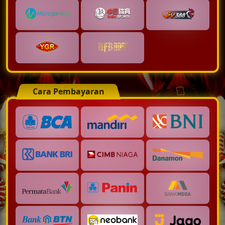
Cara Pembayaran