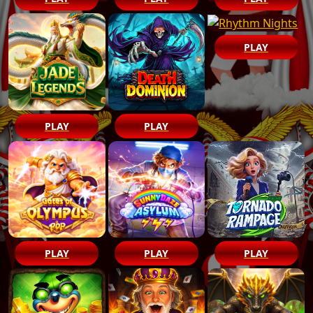
PLAY
PLAY
PLAY
PLAY
PLAY
PLAY