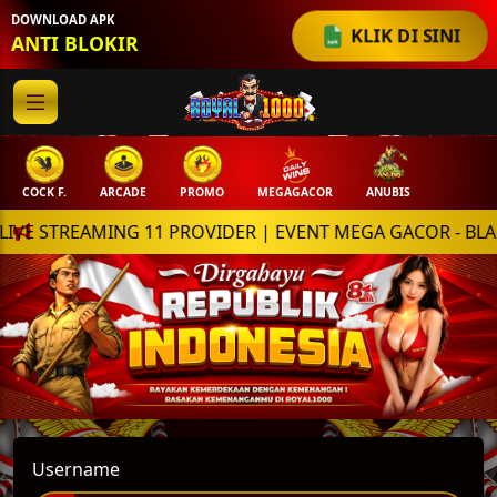
DOWNLOAD APK
KLIK DI SINI
ANTI BLOKIR
COCK F.
ARCADE
PROMO
MEGAGACOR
ANUBIS
NG 11 PROVIDER | EVENT MEGA GACOR - BLACK SCATTER -
Username