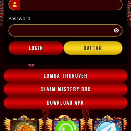
Password
LOGIN
DAFTAR
LOMBA TRUNOVER
CLAIM MISTERY BOX
DOWNLOAD APK