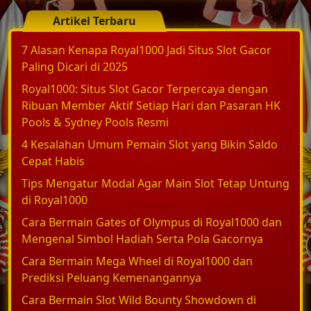
Artikel Terbaru
7 Alasan Kenapa Royal1000 Jadi Situs Slot Gacor
Paling Dicari di 2025
Royal1000: Situs Slot Gacor Terpercaya dengan
Ribuan Member Aktif Setiap Hari dan Pasaran HK
Pools & Sydney Pools Resmi
4 Kesalahan Umum Pemain Slot yang Bikin Saldo
Cepat Habis
Tips Mengatur Modal Agar Main Slot Tetap Untung
di Royal1000
Cara Bermain Gates of Olympus di Royal1000 dan
Mengenal Simbol Hadiah Serta Pola Gacornya
Cara Bermain Mega Wheel di Royal1000 dan
Prediksi Peluang Kemenangannya
Cara Bermain Slot Wild Bounty Showdown di