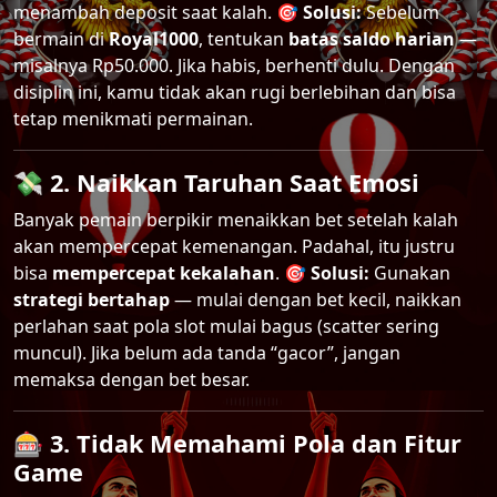
menambah deposit saat kalah. 🎯
Solusi:
Sebelum
bermain di
Royal1000
, tentukan
batas saldo harian
—
misalnya Rp50.000. Jika habis, berhenti dulu. Dengan
disiplin ini, kamu tidak akan rugi berlebihan dan bisa
tetap menikmati permainan.
💸
2. Naikkan Taruhan Saat Emosi
Banyak pemain berpikir menaikkan bet setelah kalah
akan mempercepat kemenangan. Padahal, itu justru
bisa
mempercepat kekalahan
. 🎯
Solusi:
Gunakan
strategi bertahap
— mulai dengan bet kecil, naikkan
perlahan saat pola slot mulai bagus (scatter sering
muncul). Jika belum ada tanda “gacor”, jangan
memaksa dengan bet besar.
🎰
3. Tidak Memahami Pola dan Fitur
Game