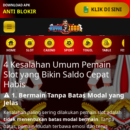
DOWNLOAD APK
KLIK DI SINI
ANTI BLOKIR
E
SLOT
CASINO
SPORT
TOGEL
TABLE
FISHING
C
4 Kesalahan Umum Pemain
Slot yang Bikin Saldo Cepat
Habis
⚠️
1. Bermain Tanpa Batas Modal yang
Jelas
Kesalahan paling sering dilakukan pemain slot adalah
tidak menentukan batas modal bermain
. Tanpa
batas, pemain mudah terbawa emosi dan terus