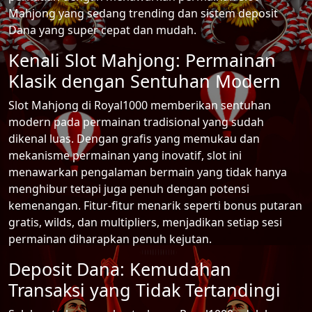
Mahjong yang sedang trending dan sistem deposit
Dana yang super cepat dan mudah.
Kenali Slot Mahjong: Permainan
Klasik dengan Sentuhan Modern
Slot Mahjong di Royal1000 memberikan sentuhan
modern pada permainan tradisional yang sudah
dikenal luas. Dengan grafis yang memukau dan
mekanisme permainan yang inovatif, slot ini
menawarkan pengalaman bermain yang tidak hanya
menghibur tetapi juga penuh dengan potensi
kemenangan. Fitur-fitur menarik seperti bonus putaran
gratis, wilds, dan multipliers, menjadikan setiap sesi
permainan diharapkan penuh kejutan.
Deposit Dana: Kemudahan
Transaksi yang Tidak Tertandingi