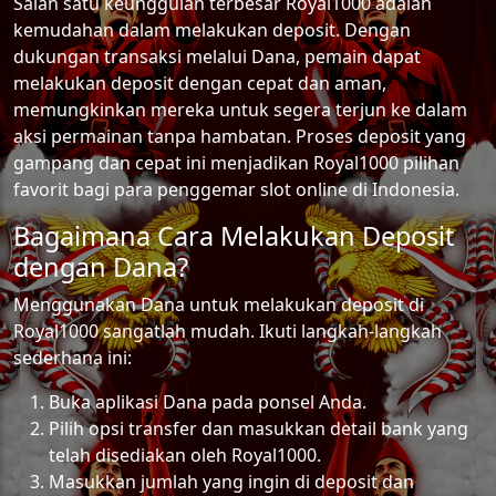
Salah satu keunggulan terbesar Royal1000 adalah
kemudahan dalam melakukan deposit. Dengan
dukungan transaksi melalui Dana, pemain dapat
melakukan deposit dengan cepat dan aman,
memungkinkan mereka untuk segera terjun ke dalam
aksi permainan tanpa hambatan. Proses deposit yang
gampang dan cepat ini menjadikan Royal1000 pilihan
favorit bagi para penggemar slot online di Indonesia.
Bagaimana Cara Melakukan Deposit
dengan Dana?
Menggunakan Dana untuk melakukan deposit di
Royal1000 sangatlah mudah. Ikuti langkah-langkah
sederhana ini:
Buka aplikasi Dana pada ponsel Anda.
Pilih opsi transfer dan masukkan detail bank yang
telah disediakan oleh Royal1000.
Masukkan jumlah yang ingin di deposit dan