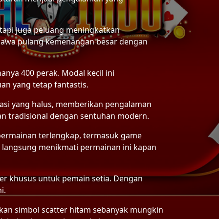
tetapi juga peluang meningkatkan
mbawa pulang kemenangan besar dengan
nya 400 perak. Modal kecil ini
n yang tetap fantastis.
asi yang halus, memberikan pengalaman
 tradisional dengan sentuhan modern.
 permainan terlengkap, termasuk game
sa langsung menikmati permainan ini kapan
ter khusus untuk pemain setia. Dengan
i.
an simbol scatter hitam sebanyak mungkin