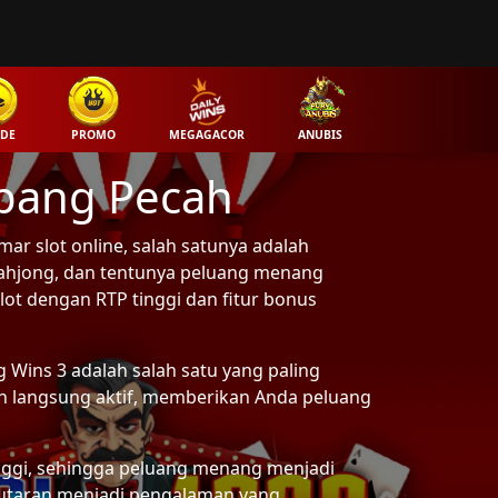
DE
PROMO
MEGAGACOR
ANUBIS
pang Pecah
r slot online, salah satunya adalah
 Mahjong, dan tentunya peluang menang
ot dengan RTP tinggi dan fitur bonus
 Wins 3 adalah salah satu yang paling
pin langsung aktif, memberikan Anda peluang
inggi, sehingga peluang menang menjadi
putaran menjadi pengalaman yang