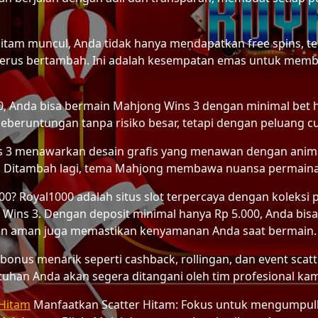
er hitam muncul, Anda tidak hanya mendapatkan free spins, 
terus bertambah. Ini adalah kesempatan emas untuk me
, Anda bisa bermain Mahjong Wins 3 dengan minimal bet ha
eruntungan tanpa risiko besar, tetapi dengan peluang cua
 3 menawarkan desain grafis yang menawan dengan anim
Ditambah lagi, tema Mahjong membawa nuansa permainan
0? Royal1000 adalah situs slot terpercaya dengan koleksi
g Wins 3. Dengan deposit minimal hanya Rp 5.000, Anda bi
t dan aman juga memastikan kenyamanan Anda saat bermain.
bonus menarik seperti cashback, rollingan, dan event scat
uhan Anda akan segera ditangani oleh tim profesional kam
 Hitam
Manfaatkan Scatter Hitam: Fokus untuk mengumpulk