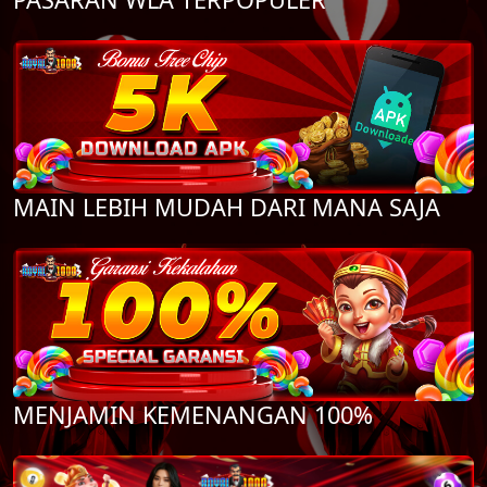
MAIN LEBIH MUDAH DARI MANA SAJA
MENJAMIN KEMENANGAN 100%