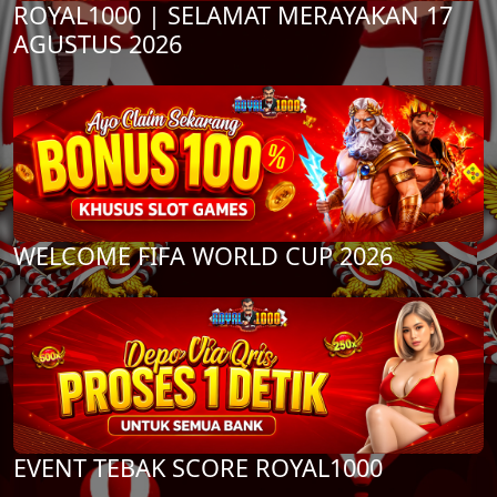
ROYAL1000 | SELAMAT MERAYAKAN 17
AGUSTUS 2026
WELCOME FIFA WORLD CUP 2026
EVENT TEBAK SCORE ROYAL1000