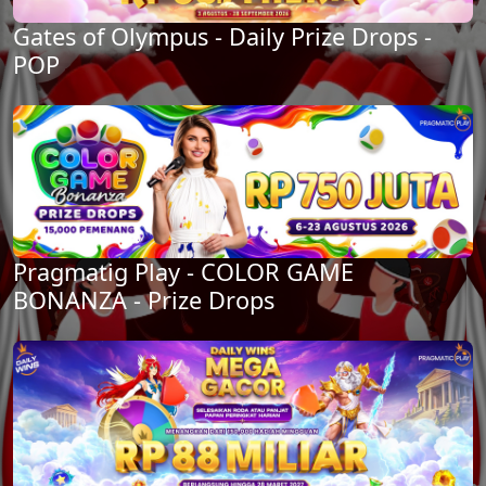
Gates of Olympus - Daily Prize Drops -
POP
Pragmatig Play - COLOR GAME
BONANZA - Prize Drops