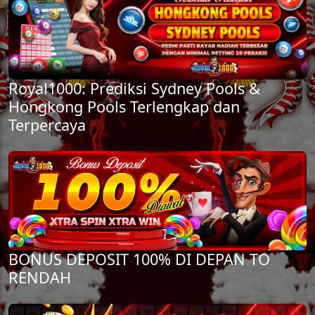
Royal1000: Prediksi Sydney Pools &
Hongkong Pools Terlengkap dan
Terpercaya
BONUS DEPOSIT 100% DI DEPAN TO
RENDAH