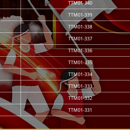
TTM01-340
TTM01-339
TTM01-338
TTM01-337
TTM01-336
TTM01-335
TTM01-334
TTM01-333
TTM01-332
TTM01-331