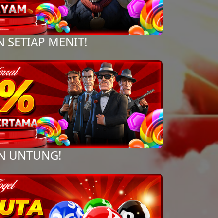
 SETIAP MENIT!
N UNTUNG!