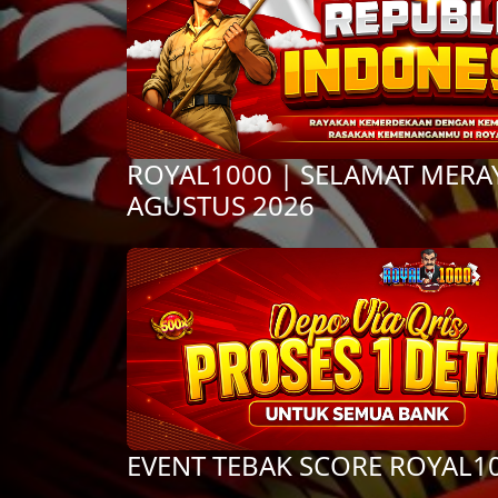
ROYAL1000 | SELAMAT MERA
AGUSTUS 2026
EVENT TEBAK SCORE ROYAL1