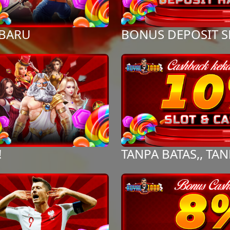
BARU
BONUS DEPOSIT S
!
TANPA BATAS,, TA