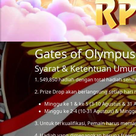
Gates of Olympus 
Syarat & Ketentuan Umu
1. 549,850 hadiah dengan total hadiah senil
2. Prize Drop akan berlangsung setiap hari
Minggu ke 1 & ke 5 (3-10 Agustus & 31 A
Minggu ke 2-4 (10-31 Agustus) & Minggu
3. Untuk terkualifikasi, Pemain harus mem
4. Hadiah yang dimenangkan berupa freesp