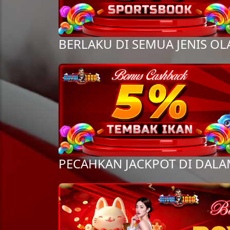
BERLAKU DI SEMUA JENIS O
PECAHKAN JACKPOT DI DALAM