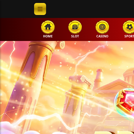
HOME
SLOT
CASINO
SPOR