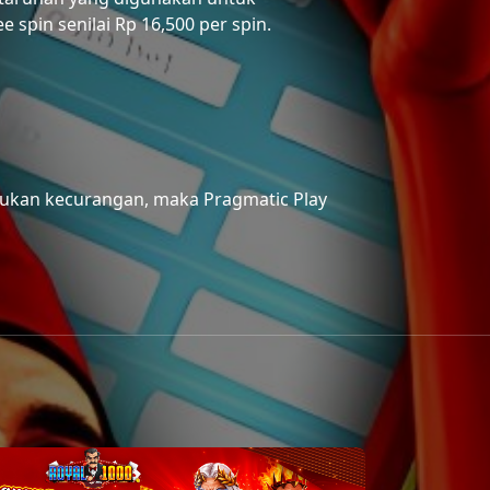
spin senilai Rp 16,500 per spin.
emukan kecurangan, maka Pragmatic Play