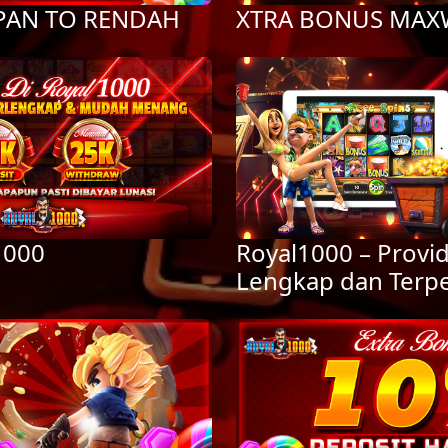
PAN TO RENDAH
XTRA BONUS MAX
1000
Royal1000 – Provid
Lengkap dan Terp