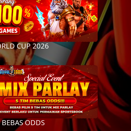
RLD CUP 2026
Y BEBAS ODDS