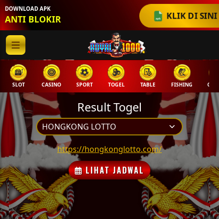
DOWNLOAD APK
KLIK DI SINI
ANTI BLOKIR
SLOT
CASINO
SPORT
TOGEL
TABLE
FISHING
COCK
Result Togel
https://hongkonglotto.com/
LIHAT JADWAL