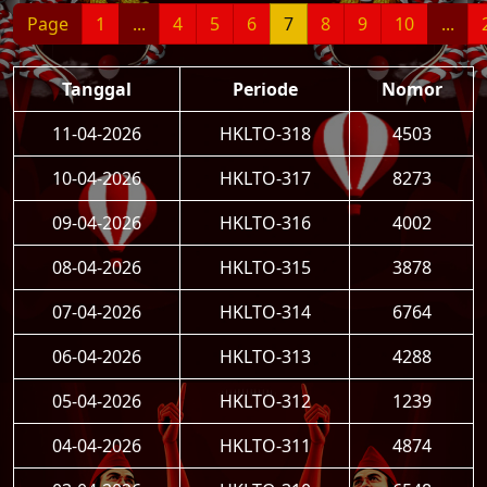
Page
1
...
4
5
6
7
8
9
10
...
Tanggal
Periode
Nomor
11-04-2026
HKLTO-318
4503
10-04-2026
HKLTO-317
8273
09-04-2026
HKLTO-316
4002
08-04-2026
HKLTO-315
3878
07-04-2026
HKLTO-314
6764
06-04-2026
HKLTO-313
4288
05-04-2026
HKLTO-312
1239
04-04-2026
HKLTO-311
4874