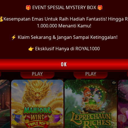
🎁 EVENT SPESIAL MYSTERY BOX 🎁
Kesempatan Emas Untuk Raih Hadiah Fantastis! Hingga 
1.000.000 Menanti Kamu!
⚡ Klaim Sekarang & Jangan Sampai Ketinggalan!
👉 Eksklusif Hanya di ROYAL1000
OK
PLAY
PLAY