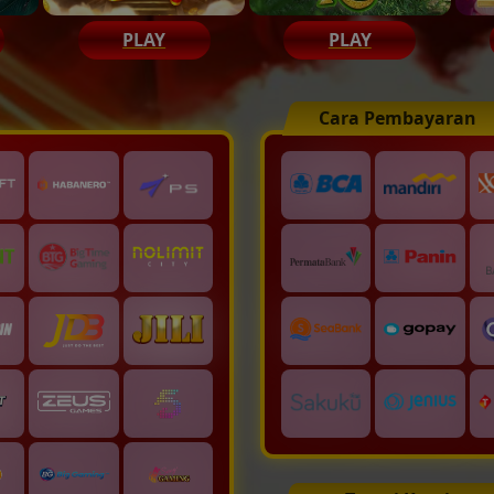
PLAY
PLAY
Cara Pembayaran