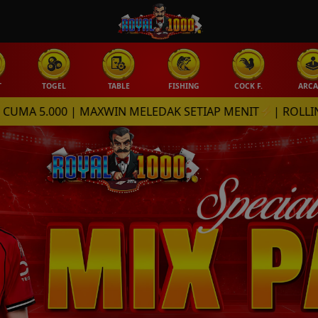
T
TOGEL
TABLE
FISHING
COCK F.
ARCA
OLLINGAN 1% ALL GAMES (SENIN) - CASHBACK 10% (SELA