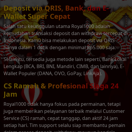
Deposit via QRIS, Bank, dan E-
Wallet Super Cepat
vd****vc
Telah Berhasil Withdraw
Rp 2.885.000,00
Salah satu keunggulan utama Royal1000 adalah
kemudahan transaksi deposit dan withdraw tercepat di
Indonesia. Kamu bisa melakukan deposit via QRIS
hanya dalam 1 detik dengan minimal Rp5.000 saja.
Selain itu, tersedia juga metode lain seperti, Bank Lokal
Lengkap (BCA, BRI, BNI, Mandiri, CIMB, dan lainnya), E-
Wallet Populer (DANA, OVO, GoPay, LinkAja).
CS Ramah & Profesional Siaga 24
Jam
Royal1000 tidak hanya fokus pada permainan, tetapi
juga memberikan pelayanan terbaik melalui Customer
Service (CS) ramah, cepat tanggap, dan aktif 24 jam
setiap hari. Tim support selalu siap membantu pemain