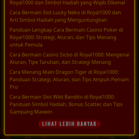
Royal1000 dan Simbol Hadiah yang Wajib Dikenal
Cara Bermain Slot Lucky Neko di Royal1000 dan
Arti Simbol Hadiah yang Menguntungkan
Panduan Lengkap Cara Bermain Casino Poker di
Royal1000: Strategi, Aturan, dan Tips Menang
untuk Pemula
Cara Bermain Casino Sicbo di Royal1000: Mengenal
Aturan, Tipe Taruhan, dan Strategi Menang
Cara Menang Main Dragon Tiger di Royal1000:
Panduan Strategi, Aturan, dan Tips Ampuh Pemain
Pro
Cara Bermain Slot Wild Bandito di Royal1000:
Panduan Simbol Hadiah, Bonus Scatter, dan Tips
Gampang Maxwin
LIHAT LEBIH BANYAK