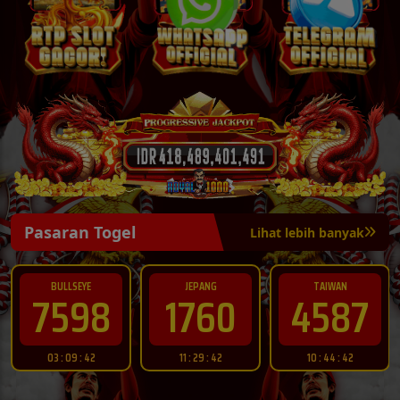
Pasaran Togel
Lihat lebih banyak
JEPANG
TAIWAN
CAMBODIA
1760
4587
7607
11 : 29 : 39
10 : 44 : 39
01 : 44 : 39