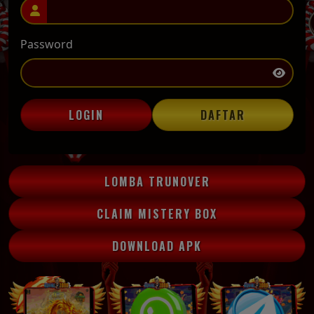
Password
LOGIN
DAFTAR
LOMBA TRUNOVER
CLAIM MISTERY BOX
DOWNLOAD APK