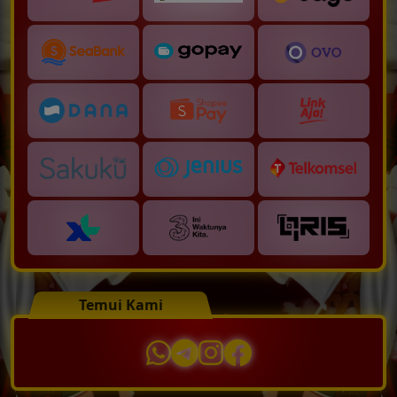
Temui Kami