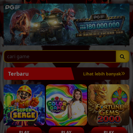
Terbaru
Lihat lebih banyak
PLAY
PLAY
PLAY